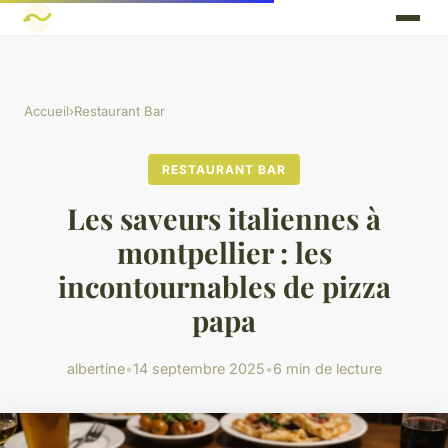
Accueil
›
Restaurant Bar
RESTAURANT BAR
Les saveurs italiennes à
montpellier : les
incontournables de pizza
papa
albertine
•
14 septembre 2025
•
6 min de lecture